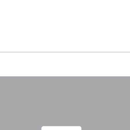
部加工・合成を施したイメージです。特定の個人を識別できないよう配